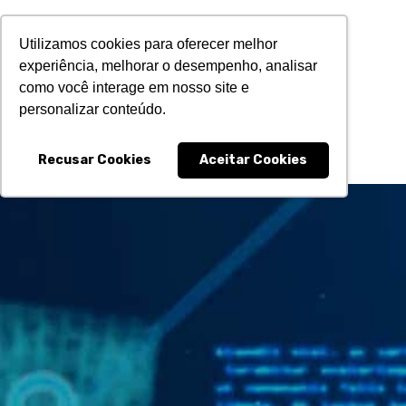
Utilizamos cookies para oferecer melhor
experiência, melhorar o desempenho, analisar
Sk
EMPRESA
PRODUTOS & SOLUÇÕES
como você interage em nosso site e
to
personalizar conteúdo.
c
INDÚSTRIAS
MATERIAIS SV
BLOG
CONTATO
Recusar Cookies
Aceitar Cookies