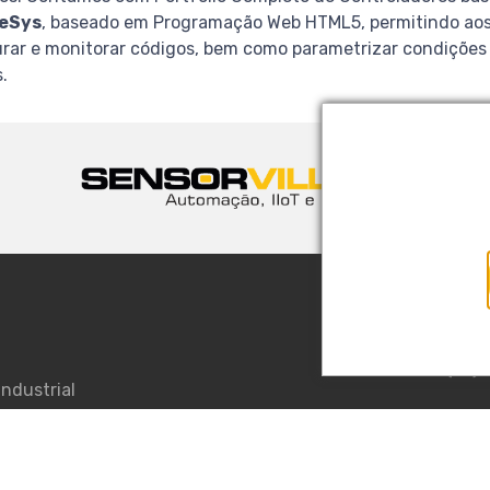
eSys
, baseado em Programação Web HTML5, permitindo aos U
rar e monitorar códigos, bem como parametrizar condições 
.
B
so
Joinville/SC
Rua Evaristo 
Tel. +55 (47)
Industrial
Curitiba/PR
rança NR12
Rua Leonardo
Cloud, IIoT