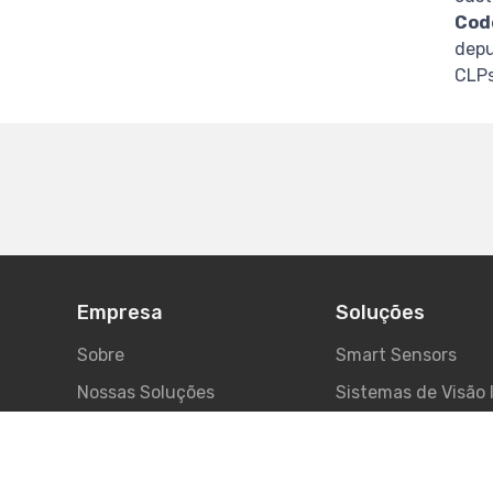
Cod
depu
CLPs
Empresa
Soluções
Sobre
Smart Sensors
Nossas Soluções
Sistemas de Visão 
Trabalhe Conosco
Sistemas de Segu
Fale Conosco
Redes Industriais, 