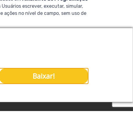
suários escrever, executar, simular,
e ações no nível de campo, sem uso de
aixe agora o infográfico
Contato
bre Robôs Colaborativos!
Baixar!
da Veiga, 193, Glória - CEP 89216-215
Não tenho interesse
 3422-5111
 da Vinci, 185 - CEP 81510-390