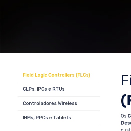
F
Field Logic Controllers (FLCs)
CLPs, IPCs e RTUs
(
Controladores Wireless
Os
C
IHMs, PPCs e Tablets
Des
cust