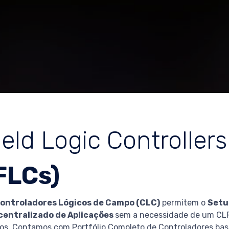
ield Logic Controllers
FLCs)
ontroladores Lógicos de Campo (CLC)
permitem o
Setu
centralizado de Aplicações
sem a necessidade de um CLP
os. Contamos com Portfólio Completo de Controladores b