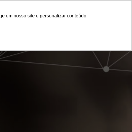
Monte Sua
Skip

BLOG
CONTATO
ge em nosso site e personalizar conteúdo.
Solução
to
content